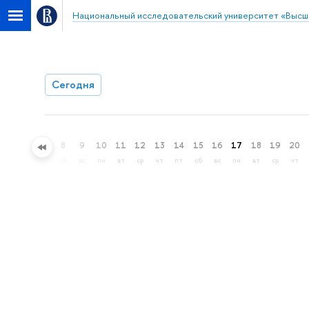
Национальный исследовательский университет «Высш
Сегодня
5
6
7
8
9
10
11
12
13
14
15
16
17
18
19
20
ср
чт
пт
сб
вс
пн
вт
ср
чт
пт
сб
вс
пн
вт
ср
чт