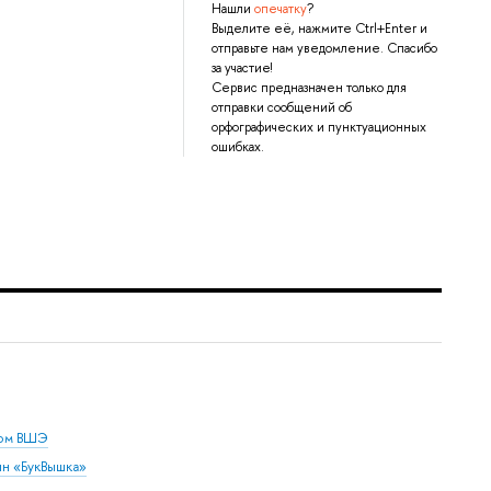
Нашли
опечатку
?
Выделите её, нажмите Ctrl+Enter и
отправьте нам уведомление. Спасибо
за участие!
Сервис предназначен только для
отправки сообщений об
орфографических и пунктуационных
ошибках.
дом ВШЭ
ин «БукВышка»