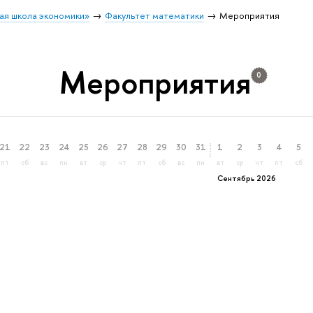
ая школа экономики»
Факультет математики
Мероприятия
Мероприятия
0
21
22
23
24
25
26
27
28
29
30
31
1
2
3
4
5
пт
сб
вс
пн
вт
ср
чт
пт
сб
вс
пн
вт
ср
чт
пт
сб
Сентябрь 2026