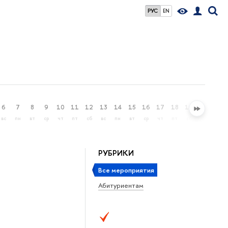
РУС
EN
6
7
8
9
10
11
12
13
14
15
16
17
18
19
20
21
вс
пн
вт
ср
чт
пт
сб
вс
пн
вт
ср
чт
пт
сб
вс
пн
РУБРИКИ
Все мероприятия
Абитуриентам