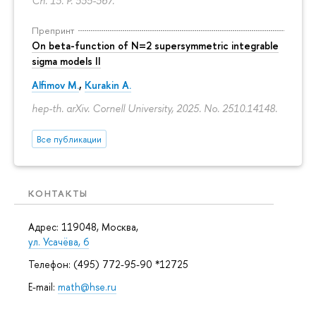
Ch. 13.
P. 335-367.
Препринт
On beta-function of N=2 supersymmetric integrable
sigma models II
Alfimov M.
,
Kurakin A.
hep-th. arXiv. Cornell University, 2025. No. 2510.14148.
Все публикации
КОНТАКТЫ
Адрес: 119048, Москва,
ул. Усачёва, 6
Телефон: (495) 772-95-90 *12725
E-mail:
math@hse.ru