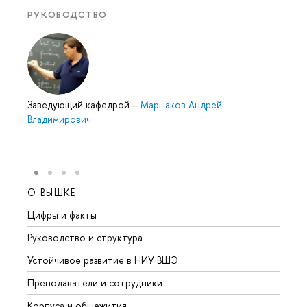
РУКОВОДСТВО
Заведующий кафедрой
–
Маршаков Андрей
Владимирович
О ВЫШКЕ
ОБР
Цифры и факты
Лице
Руководство и структура
Довуз
Устойчивое развитие в НИУ ВШЭ
Олим
Преподаватели и сотрудники
Прием
Корпуса и общежития
Вышк