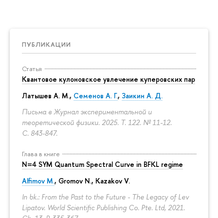
ПУБЛИКАЦИИ
Статья
Квантовое кулоновское увлечение куперовских пар
Латышев А. М.
,
Семенов А. Г.
,
Заикин А. Д.
Письма в Журнал экспериментальной и
теоретической физики. 2025. Т. 122. № 11-12.
С. 843-847.
Глава в книге
N=4 SYM Quantum Spectral Curve in BFKL regime
Alfimov M.
, Gromov N., Kazakov V.
In bk.: From the Past to the Future - The Legacy of Lev
Lipatov. World Scientific Publishing Co. Pte. Ltd, 2021.