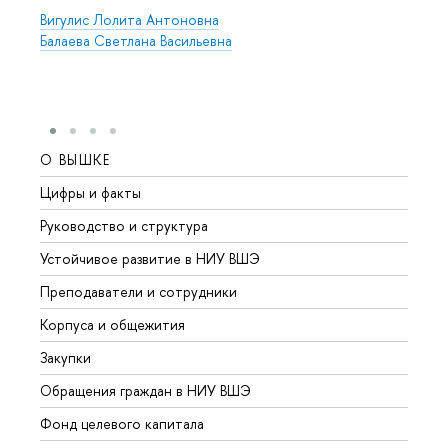
Вигулис Лолита Антоновна
Балаева Светлана Васильевна
О ВЫШКЕ
ОБР
Цифры и факты
Лице
Руководство и структура
Довуз
Устойчивое развитие в НИУ ВШЭ
Олим
Преподаватели и сотрудники
Прием
Корпуса и общежития
Вышк
Закупки
Прием
Обращения граждан в НИУ ВШЭ
Аспир
Фонд целевого капитала
Допол