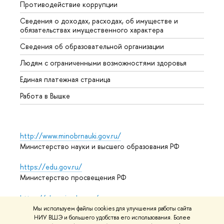
Противодействие коррупции
Центр
Сведения о доходах, расходах, об имуществе и
Бизне
обязательствах имущественного характера
Образ
Сведения об образовательной организации
Обрат
Людям с ограниченными возможностями здоровья
Единая платежная страница
Работа в Вышке
http://www.minobrnauki.gov.ru/
Министерство науки и высшего образования РФ
https://edu.gov.ru/
Министерство просвещения РФ
https://elearning.hse.ru/mooc
Массовые открытые онлайн-курсы
Мы используем файлы cookies для улучшения работы сайта
НИУ ВШЭ и большего удобства его использования. Более