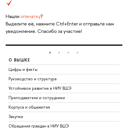
Нашли
опечатку
?
Выделите её, нажмите Ctrl+Enter и отправьте нам
уведомление. Спасибо за участие!
О ВЫШКЕ
Цифры и факты
Л
Руководство и структура
Д
Устойчивое развитие в НИУ ВШЭ
О
Преподаватели и сотрудники
П
Корпуса и общежития
В
Закупки
П
Обращения граждан в НИУ ВШЭ
А