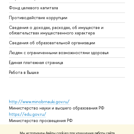
Фонд целевого капитала
Д
Противодействие коррупции
Ц
Сведения о доходах, расходах, об имуществе и
Б
обязательствах имущественного характера
О
Сведения об образовательной организации
О
Людям с ограниченными возможностями здоровья
Единая платежная страница
Работа в Вышке
http://www.minobrnauki.gov.ru/
Министерство науки и высшего образования РФ
https://edu.gov.ru/
Министерство просвещения РФ
https://elearning.hse.ru/mooc
Массовые открытые онлайн-курсы
Мы используем файлы cookies для улучшения работы сайта