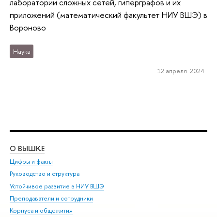
лаборатории сложных сетей, гиперграфов и их
приложений (математический факультет НИУ ВШЭ) в
Вороново
Наука
12 апреля 2024
О ВЫШКЕ
ОБ
Цифры и факты
Ли
Руководство и структура
Дов
Устойчивое развитие в НИУ ВШЭ
Ол
Преподаватели и сотрудники
При
Корпуса и общежития
Вы