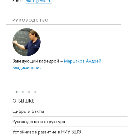
E-mail:
math@hse.ru
РУКОВОДСТВО
Заведующий кафедрой
–
Маршаков Андрей
Владимирович
О ВЫШКЕ
ОБР
Цифры и факты
Лице
Руководство и структура
Довуз
Устойчивое развитие в НИУ ВШЭ
Олим