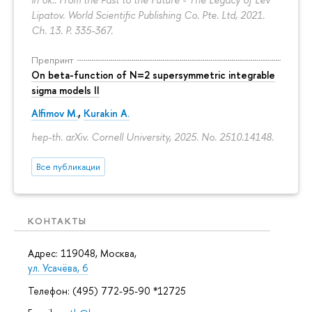
Lipatov. World Scientific Publishing Co. Pte. Ltd, 2021.
Ch. 13.
P. 335-367.
Препринт
On beta-function of N=2 supersymmetric integrable
sigma models II
Alfimov M.
,
Kurakin A.
hep-th. arXiv. Cornell University, 2025. No. 2510.14148.
Все публикации
КОНТАКТЫ
Адрес: 119048, Москва,
ул. Усачёва, 6
Телефон: (495) 772-95-90 *12725