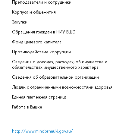
Преподаватели и сотрудники
Прием
Корпуса и общежития
Вышк
Закупки
Прием
Обращения граждан в НИУ ВШЭ
Аспир
Фонд целевого капитала
Допол
Противодействие коррупции
Центр
Сведения о доходах, расходах, об имуществе и
Бизне
обязательствах имущественного характера
Образ
Сведения об образовательной организации
Обрат
Людям с ограниченными возможностями здоровья
Единая платежная страница
Работа в Вышке
http://www.minobrnauki.gov.ru/