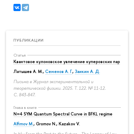
ПУБЛИКАЦИИ
Статья
Квантовое кулоновское увлечение куперовских пар
Латышев А. М.
,
Семенов А. Г.
,
Заикин А. Д.
Письма в Журнал экспериментальной и
теоретической физики. 2025. Т. 122. № 11-12.
С. 843-847.
Глава в книге
N=4 SYM Quantum Spectral Curve in BFKL regime
Alfimov M.
, Gromov N., Kazakov V.
In bk.: From the Past to the Future - The Legacy of Lev