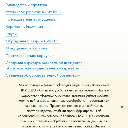
Руководство и структура
Дов
Устойчивое развитие в НИУ ВШЭ
Ол
Преподаватели и сотрудники
При
Корпуса и общежития
Вы
Закупки
При
Обращения граждан в НИУ ВШЭ
Ас
Фонд целевого капитала
До
Противодействие коррупции
Цен
Сведения о доходах, расходах, об имуществе и
Би
обязательствах имущественного характера
Об
Сведения об образовательной организации
Обр
Людям с ограниченными возможностями здоровья
Мы используем файлы cookies для улучшения работы сайта
Единая платежная страница
НИУ ВШЭ и большего удобства его использования. Более
подробную информацию об использовании файлов cookies
Работа в Вышке
можно найти
здесь
, наши правила обработки персональных
данных –
здесь
. Продолжая пользоваться сайтом, вы
✖
Редактору
подтверждаете, что были проинформированы об
© НИУ ВШЭ 1993–2026
Адреса и контакты
Условия использования
использовании файлов cookies сайтом НИУ ВШЭ и согласны
с нашими правилами обработки персональных данных. Вы
материалов
Политика конфиденциальности
Карта сайта
можете отключить файлы cookies в настройках Вашего
Шрифты HSE Sans и HSE Slab разработаны в
Школе дизайна НИУ ВШЭ