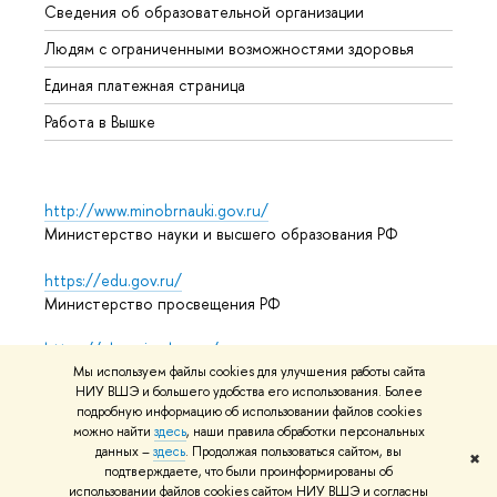
Сведения об образовательной организации
Обрат
Людям с ограниченными возможностями здоровья
Единая платежная страница
Работа в Вышке
http://www.minobrnauki.gov.ru/
Министерство науки и высшего образования РФ
https://edu.gov.ru/
Министерство просвещения РФ
https://elearning.hse.ru/mooc
Массовые открытые онлайн-курсы
Мы используем файлы cookies для улучшения работы сайта
НИУ ВШЭ и большего удобства его использования. Более
подробную информацию об использовании файлов cookies
можно найти
здесь
, наши правила обработки персональных
данных –
здесь
. Продолжая пользоваться сайтом, вы
© НИУ ВШЭ 1993–2026
Адреса и контакты
Условия
✖
подтверждаете, что были проинформированы об
использования материалов
Политика конфиденциальности
использовании файлов cookies сайтом НИУ ВШЭ и согласны
Карта сайта