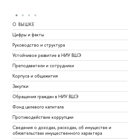
О ВЫШКЕ
ОБР
Цифры и факты
Лице
Руководство и структура
Довуз
Устойчивое развитие в НИУ ВШЭ
Олим
Преподаватели и сотрудники
Прием
Корпуса и общежития
Вышк
Закупки
Прием
Обращения граждан в НИУ ВШЭ
Аспир
Фонд целевого капитала
Допол
Противодействие коррупции
Центр
Сведения о доходах, расходах, об имуществе и
Бизне
обязательствах имущественного характера
Образ