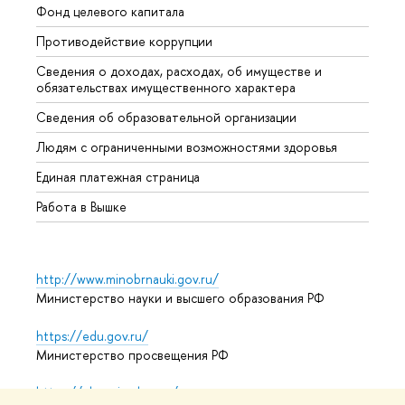
Фонд целевого капитала
Допол
Противодействие коррупции
Центр
Сведения о доходах, расходах, об имуществе и
Бизне
обязательствах имущественного характера
Образ
Сведения об образовательной организации
Обрат
Людям с ограниченными возможностями здоровья
Единая платежная страница
Работа в Вышке
http://www.minobrnauki.gov.ru/
Министерство науки и высшего образования РФ
https://edu.gov.ru/
Министерство просвещения РФ
https://elearning.hse.ru/mooc