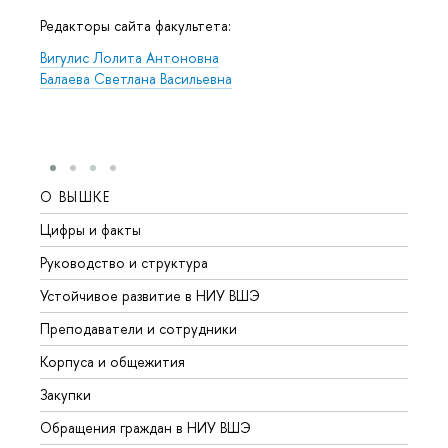
Редакторы сайта факультета:
Вигулис Лолита Антоновна
Балаева Светлана Васильевна
О ВЫШКЕ
ОБР
Цифры и факты
Лице
Руководство и структура
Довуз
Устойчивое развитие в НИУ ВШЭ
Олим
Преподаватели и сотрудники
Прием
Корпуса и общежития
Вышк
Закупки
Прием
Обращения граждан в НИУ ВШЭ
Аспир