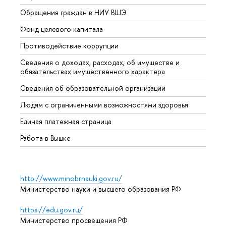
Обращения граждан в НИУ ВШЭ
Аспир
Фонд целевого капитала
Допол
Противодействие коррупции
Центр
Сведения о доходах, расходах, об имуществе и
Бизне
обязательствах имущественного характера
Образ
Сведения об образовательной организации
Обрат
Людям с ограниченными возможностями здоровья
Единая платежная страница
Работа в Вышке
http://www.minobrnauki.gov.ru/
Министерство науки и высшего образования РФ
https://edu.gov.ru/
Министерство просвещения РФ