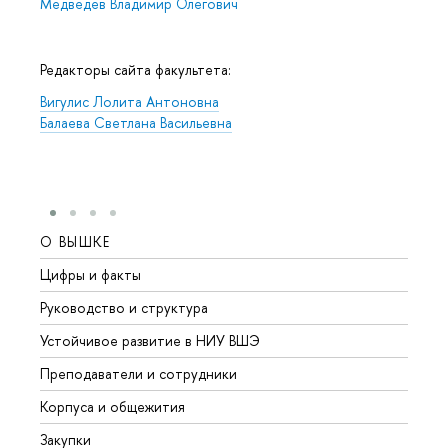
Медведев Владимир Олегович
Редакторы сайта факультета:
Вигулис Лолита Антоновна
Балаева Светлана Васильевна
О ВЫШКЕ
ОБР
Цифры и факты
Лице
Руководство и структура
Довуз
Устойчивое развитие в НИУ ВШЭ
Олим
Преподаватели и сотрудники
Прием
Корпуса и общежития
Вышк
Закупки
Прием