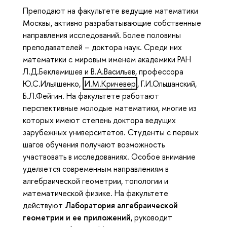
Преподают на факультете ведущие математики
Москвы, активно разрабатывающие собственные
направления исследований. Более половины
преподавателей – доктора наук. Среди них
математики с мировым именем академики РАН
Л.Д.Беклемишев и В.А.Васильев, профессора
Ю.С.Ильяшенко,
И.М.Кричевер
, Г.И.Ольшанский,
Б.Л.Фейгин. На факультете работают
перспективные молодые математики, многие из
которых имеют степень доктора ведущих
зарубежных университетов. Студенты с первых
шагов обучения получают возможность
участвовать в иссле­до­ваниях. Особое внимание
уделяется современным направлениям в
алгебраической геометрии, топологии и
математической физике. На факультете
действуют
Лаборатория алгебраической
геометрии и ее приложений
, руководит