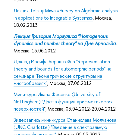
Лекция Tetsuji Miwa «Survey on Algebraic-analysis
in applications to Integrable Systems»
, Москва,
18.02.2013
Лекция Григория Маргулиса "
Homogenous
dynamics and number theory"
на Дне Арнольда
,
Москва, 13.06.2012
Доклад Иосифа Бернштейна "Representation
theory and bounds for automorphic periods" на
семинаре "Геометрические структуры на
многообразиях"
, Москва, 07.06.2012
Мини-курс Ивана Фесенко (University of
Nottingham) "Дзета функции арифметических
поверхностей
", Москва, 03.04.2012-20.04.2012
Видеозапись мини-курса Станислава Молчанова
(UNC Charlotte) "Введение в спектральную
теорию фракталов"
, Москва, 05.03.2012-