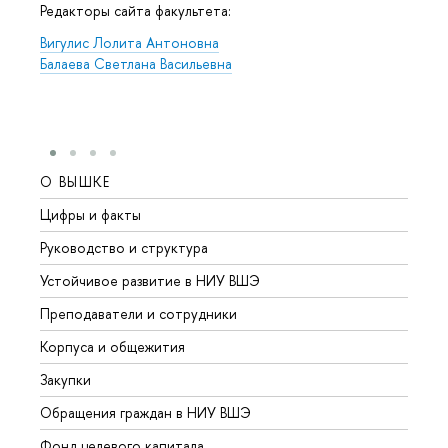
Редакторы сайта факультета:
Вигулис Лолита Антоновна
Балаева Светлана Васильевна
О ВЫШКЕ
ОБР
Цифры и факты
Лице
Руководство и структура
Довуз
Устойчивое развитие в НИУ ВШЭ
Олим
Преподаватели и сотрудники
Прием
Корпуса и общежития
Вышк
Закупки
Прием
Обращения граждан в НИУ ВШЭ
Аспир
Фонд целевого капитала
Допол