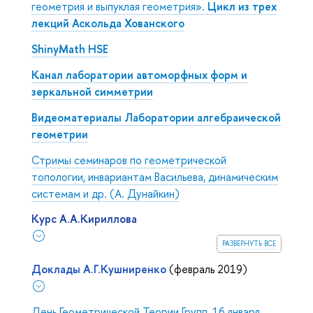
геометрия и выпуклая геометрия».
Цикл из трех
лекций Аскольда Хованского
ShinyMath HSE
Канал лаборатории автоморфных форм и
зеркальной симметрии
Видеоматериалы Лаборатории алгебраической
геометрии
Стримы семинаров по геометрической
топологии, инвариантам Васильева, динамическим
системам и др. (А. Дунайкин)
Курс А.А.Кириллова
развернуть все
Доклады А.Г.Кушниренко
(февраль 2019)
День Геометрической Теории Групп, 16 января