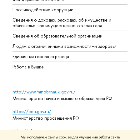
Противодействие коррупции
Центр
Сведения о доходах, расходах, об имуществе и
Бизне
обязательствах имущественного характера
Образ
Сведения об образовательной организации
Обрат
Людям с ограниченными возможностями здоровья
Единая платежная страница
Работа в Вышке
http://www.minobrnauki.gov.ru/
Министерство науки и высшего образования РФ
https://edu.gov.ru/
Министерство просвещения РФ
https://elearning.hse.ru/mooc
Массовые открытые онлайн-курсы
Мы используем файлы cookies для улучшения работы сайта