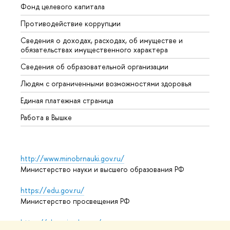
Фонд целевого капитала
Допол
Противодействие коррупции
Центр
Сведения о доходах, расходах, об имуществе и
Бизне
обязательствах имущественного характера
Образ
Сведения об образовательной организации
Обрат
Людям с ограниченными возможностями здоровья
Единая платежная страница
Работа в Вышке
http://www.minobrnauki.gov.ru/
Министерство науки и высшего образования РФ
https://edu.gov.ru/
Министерство просвещения РФ
https://elearning.hse.ru/mooc