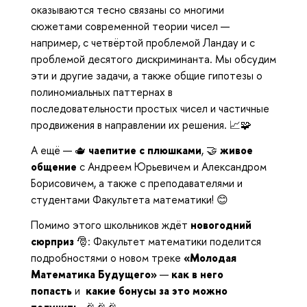
оказываются тесно связаны со многими
сюжетами современной теории чисел —
например, с четвёртой проблемой Ландау и с
проблемой десятого дискриминанта. Мы обсудим
эти и другие задачи, а также общие гипотезы о
полиномиальных паттернах в
последовательности простых чисел и частичные
продвижения в направлении их решения. 📈🧩
А ещё — 🫖
чаепитие с плюшками
, 🤝
живое
общение
с Андреем Юрьевичем и Александром
Борисовичем, а также с преподавателями и
студентами Факультета математики! 😊
Помимо этого школьников ждёт
новогодний
сюрприз
🎅: Факультет математики поделится
подробностями о новом треке
«Молодая
Математика Будущего»
—
как в него
попасть
и
какие бонусы за это можно
получить
🎉🎉🎉