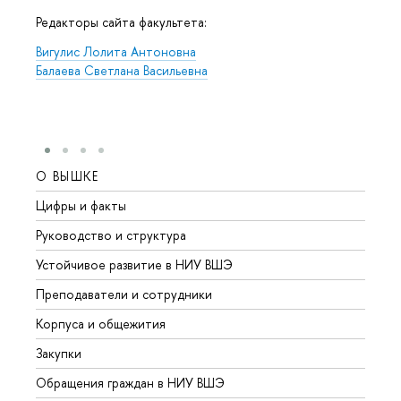
Редакторы сайта факультета:
Вигулис Лолита Антоновна
Балаева Светлана Васильевна
О ВЫШКЕ
ОБР
Цифры и факты
Лице
Руководство и структура
Довуз
Устойчивое развитие в НИУ ВШЭ
Олим
Преподаватели и сотрудники
Прием
Корпуса и общежития
Вышк
Закупки
Прием
Обращения граждан в НИУ ВШЭ
Аспир