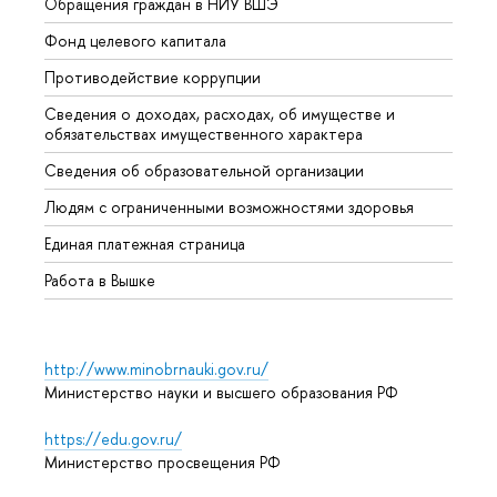
Обращения граждан в НИУ ВШЭ
Аспир
Фонд целевого капитала
Допол
Противодействие коррупции
Центр
Сведения о доходах, расходах, об имуществе и
Бизне
обязательствах имущественного характера
Образ
Сведения об образовательной организации
Обрат
Людям с ограниченными возможностями здоровья
Единая платежная страница
Работа в Вышке
http://www.minobrnauki.gov.ru/
Министерство науки и высшего образования РФ
https://edu.gov.ru/
Министерство просвещения РФ