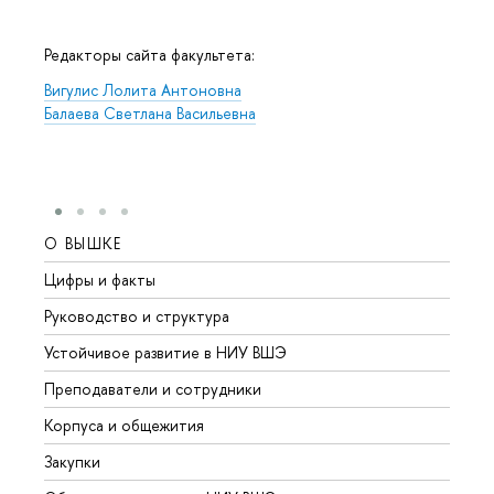
Редакторы сайта факультета:
Вигулис Лолита Антоновна
Балаева Светлана Васильевна
О ВЫШКЕ
ОБР
Цифры и факты
Лице
Руководство и структура
Довуз
Устойчивое развитие в НИУ ВШЭ
Олим
Преподаватели и сотрудники
Прием
Корпуса и общежития
Вышк
Закупки
Прием