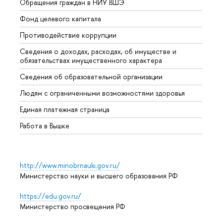
Обращения граждан в НИУ ВШЭ
Аспир
Фонд целевого капитала
Допол
Противодействие коррупции
Центр
Сведения о доходах, расходах, об имуществе и
Бизне
обязательствах имущественного характера
Образ
Сведения об образовательной организации
Обрат
Людям с ограниченными возможностями здоровья
Единая платежная страница
Работа в Вышке
http://www.minobrnauki.gov.ru/
Министерство науки и высшего образования РФ
https://edu.gov.ru/
Министерство просвещения РФ