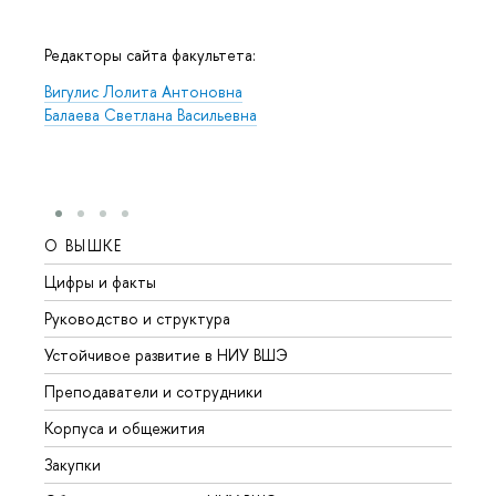
Редакторы сайта факультета:
Вигулис Лолита Антоновна
Балаева Светлана Васильевна
О ВЫШКЕ
ОБР
Цифры и факты
Лице
Руководство и структура
Довуз
Устойчивое развитие в НИУ ВШЭ
Олим
Преподаватели и сотрудники
Прием
Корпуса и общежития
Вышк
Закупки
Прием