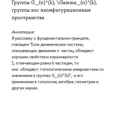
Группы G_{n}^{k}, \Gamma_{n}^{k},
группы кос иконфигурационные
пространства
Аннотация:
Я расскажу о фундаментальном принципе,
гласящем "Если динамические системы,
описывающие движение n частиц, обладают
хорошим свойством коразмерности
1, отвечающем ровно k частицам, то
они обладают топологическими инвариантами со
значениями в группах G_{n}^{k}", и его
применении в топологии, алгебре, геометрии и
других науках.