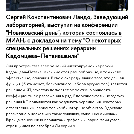
Сергей Константинович Ландо, Заведующий
лабораторией, выступил на конференции
"Новиковский день", которая состоялась в
МИАН, с докладом на тему "О некоторых
специальных решениях иерархии
Кадомцева–Петвиашвили"
Для пространства всех решений интегрируемой иерархии
Кадомцева–Петвиашвили имеются разнообразные, в том числе
эффективные, описания. В свою очередь, знание того, что данная
функция (быть может, бесконечного набора аргументов) является
решением КП, зачастую позволяет эффективно вычислять
коэффициенты ее разложения в ряд. В перечислительных задачах
решения КП появляются как результаты усреднения некоторых
естественных инвариантов комбинаторных объектов. В докладе
рассказано о нескольких таких функциях, связанных с числами
Гурвица, теневыми инвариантами графов и инвариантами узлов,
строящимися по алгебрам Ли серии A.