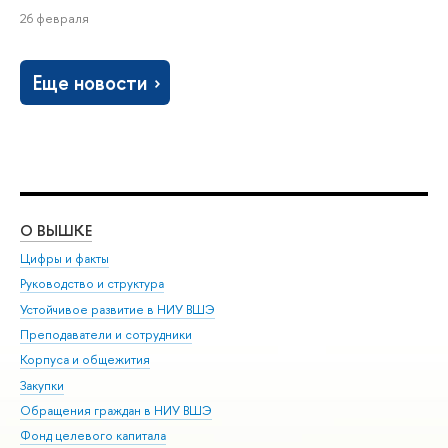
26 февраля
Еще новости
О ВЫШКЕ
ОБ
Цифры и факты
Ли
Руководство и структура
Дов
Устойчивое развитие в НИУ ВШЭ
Ол
Преподаватели и сотрудники
При
Корпуса и общежития
Вы
Закупки
При
Обращения граждан в НИУ ВШЭ
Ас
Фонд целевого капитала
До