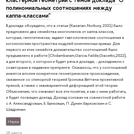
полиномиальных соотношениях между
каппа-классами"
В докладе обсуждено, что в статье [Kazarian-Norbury, 2021] было
предложено два семейства многочленов от каппа-классов,
которые, гипотетически, задают тавтологические соотношения в
когомологиях пространства модулей комплексных кривых. Для
первого из этих семейств доказательство соотношений было
предъявлено в работе [Chidambaram,Garcia-Failde,Giacetto,2022],
а для второго, о котором и будет речь в докладе, - докладчиком с
соавторами в недавнем препринте. Оказалось, что у соотношений
имеется вполне конкретное геометрическое происхождение,
связанное со спинорной теорией Громова-Виттена проективной
прямой, а также с эквивариантной деформацией этой теории.
Объяснению, что означают все эти понятия, и как с ними работать,
и будет посвящен доклад. Доклад основан на совместной работе
с A. Александровым, Б. Бычковым, П. Дунин-Барковским и С.
Шадриным.
Наука
18 марта