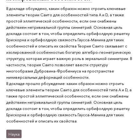
В докладе обсуждено, каким образом можно строить ключевые
элементы теории Саито для особенностей типа A и D, а также
простой эллиптической особенности, если они снабжены
действием нетривиальной группы симметрий. Основная цель
доклада состоит в том, чтобы определить орбифолдную решетку
Брискорна и орбифолдную связность Гаусса-Манина для таких
особенностей и описать их свойства Теория Саито связывает с
изолированной особенностью богатую алгебро-геометрическую
структуру, которая играет важную роль в зеркальной симметрии. В
частности, теория Саито позволяет ввести структуру
многообразия Дубровина-Фробениуса на пространстве
миниверсальных деформаций особенности.
В докладе прошло рбсуждение: каким образом можно строить
ключевые элементы теории Саито для особенностей типа A и D, а
также простой эллиптической особенности, если они снабжены
действием нетривиальной группы симметрий. Основная цель
доклада состоит в том, чтобы определить орбифолдную решетку
Брискорна и орбифолдную связность Гаусса-Манина для таких
особенностей и описать их свойства.
Наука