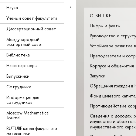
Наука
О ВЫШКЕ
Ученый совет факультета
Цифры и факты
Диссертационный совет
Руководство и структ
Международный
экспертный совет
Устойчивое развитие 
Библиотека
Преподаватели и сотр
Наши партнеры
Корпуса и общежития
Закупки
Выпускники
Обращения граждан в
Сотрудники
Фонд целевого капита
Информация для
сотрудников
Противодействие кор
Moscow Mathematical
Сведения о доходах, р
Journal
имуществе и обязател
имущественного харак
RUTUBE канал факультета
математики