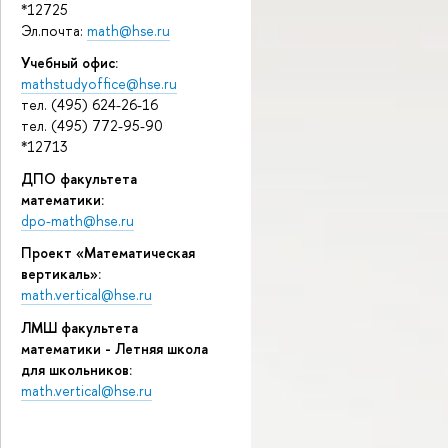
*12725
Эл.почта:
math@hse.ru
Учебный офис:
mathstudyoffice@hse.ru
тел. (495) 624-26-16
тел. (495) 772-95-90
*12713
ДПО факультета
математики:
dpo-math@hse.ru
Проект «Математическая
вертикаль»:
math.vertical@hse.ru
ЛМШ факультета
математики - Летняя школа
для школьников:
math.vertical@hse.ru