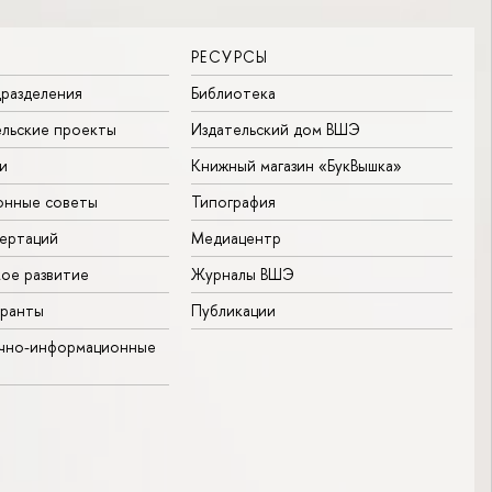
РЕСУРСЫ
разделения
Библиотека
льские проекты
Издательский дом ВШЭ
и
Книжный магазин «БукВышка»
онные советы
Типография
ертаций
Медиацентр
ое развитие
Журналы ВШЭ
гранты
Публикации
учно-информационные