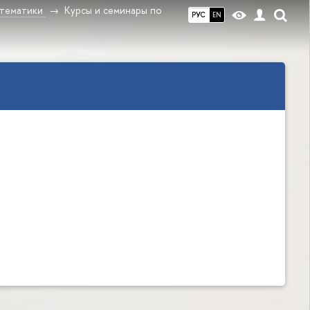
атематики
Курcы и семинары по
РУС
EN