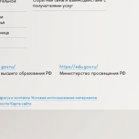
тельной
получателями услуг
ми
ья
аница
.gov.ru/
https://edu.gov.ru/
 высшего образования РФ
Министерство просвещения РФ
дреса и контакты
Условия использования материалов
ности
Карта сайта