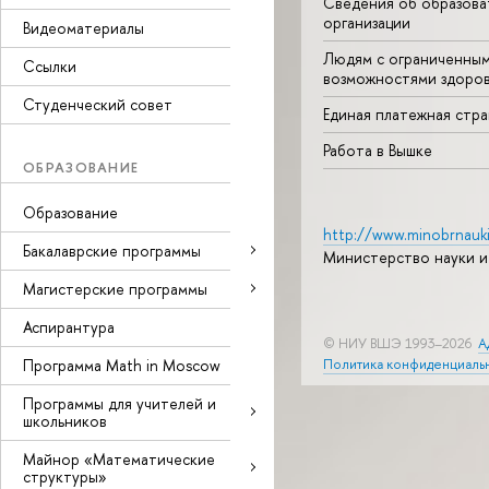
Сведения об образова
организации
Видеоматериалы
Людям с ограниченны
Ссылки
возможностями здоров
Студенческий совет
Единая платежная стр
Работа в Вышке
ОБРАЗОВАНИЕ
Образование
http://www.minobrnauki
Бакалаврские программы
Министерство науки и
Магистерские программы
Аспирантура
© НИУ ВШЭ 1993–2026
А
Программа Math in Moscow
Политика конфиденциаль
Программы для учителей и
школьников
Майнор «Математические
структуры»