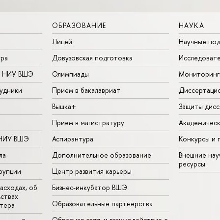
ОБРАЗОВАНИЕ
НАУКА
Лицей
Научные под
ура
Довузовская подготовка
Исследовате
в НИУ ВШЭ
Олимпиады
Мониторинг
удники
Прием в бакалавриат
Диссертаци
Вышка+
Защиты дисс
Прием в магистратуру
Академическ
 НИУ ВШЭ
Аспирантура
Конкурсы и 
ла
Дополнительное образование
Внешние на
ресурсы
рупции
Центр развития карьеры
асходах, об
Бизнес-инкубатор ВШЭ
ьствах
Образовательные партнерства
тера
Обратная связь и взаимодействие с