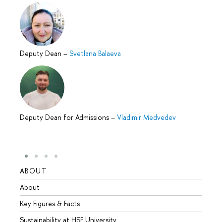
Deputy Dean
–
Svetlana Balaeva
Deputy Dean for Admissions
–
Vladimir Medvedev
ABOUT
STUD
About
Admis
Key Figures & Facts
Progr
Sustainability at HSE University
Under