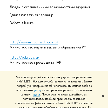
Обрат
Людям с ограниченными возможностями здоровья
Единая платежная страница
Работа в Вышке
http://www.minobrnauki.gov.ru/
Министерство науки и высшего образования РФ
https://edu.gov.ru/
Министерство просвещения РФ
https://elearning.hse.ru/mooc
Массовые открытые онлайн-курсы
Мы используем файлы cookies для улучшения работы сайта
НИУ ВШЭ и большего удобства его использования. Более
подробную информацию об использовании файлов cookies
можно найти
здесь
, наши правила обработки персональных
данных –
здесь
. Продолжая пользоваться сайтом, вы
© НИУ ВШЭ 1993–2026
Адреса и контакты
Условия
✖
подтверждаете, что были проинформированы об
использования материалов
Политика конфиденциальности
использовании файлов cookies сайтом НИУ ВШЭ и согласны
Карта сайта
с нашими правилами обработки персональных данных. Вы