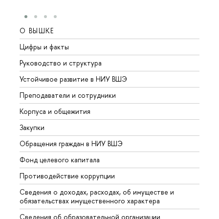
О ВЫШКЕ
ОБР
Цифры и факты
Лице
Руководство и структура
Довуз
Устойчивое развитие в НИУ ВШЭ
Олим
Преподаватели и сотрудники
Прием
Корпуса и общежития
Вышк
Закупки
Прием
Обращения граждан в НИУ ВШЭ
Аспир
Фонд целевого капитала
Допол
Противодействие коррупции
Центр
Сведения о доходах, расходах, об имуществе и
Бизне
обязательствах имущественного характера
Образ
Сведения об образовательной организации