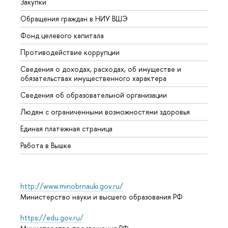
Закупки
Прием
Обращения граждан в НИУ ВШЭ
Аспир
Фонд целевого капитала
Допол
Противодействие коррупции
Центр
Сведения о доходах, расходах, об имуществе и
Бизне
обязательствах имущественного характера
Образ
Сведения об образовательной организации
Обрат
Людям с ограниченными возможностями здоровья
Единая платежная страница
Работа в Вышке
http://www.minobrnauki.gov.ru/
Министерство науки и высшего образования РФ
https://edu.gov.ru/