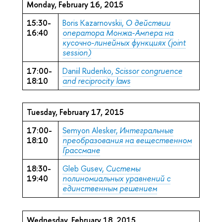
Monday, February 16, 2015
15:30-
Boris Kazarnovskii,
О действии
16:40
оператора Монжа-Ампера на
кусочно-линейных функциях (joint
session)
17:00-
Daniil Rudenko,
Scissor congruence
18:10
and reciprocity laws
Tuesday, February 17, 2015
17:00-
Semyon Alesker,
Интегральные
18:10
преобразования на вещественном
Грассмане
18:30-
Gleb Gusev,
Системы
19:40
полиномиальных уравнений с
единственным решением
Wednesday, February 18, 2015