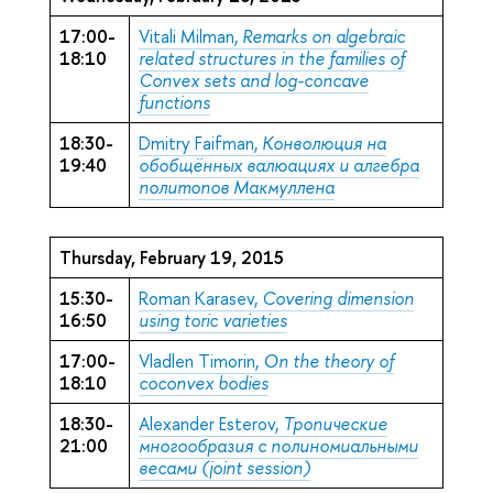
17:00-
Vitali Milman,
Remarks on algebraic
18:10
related structures in the families of
Convex sets and log-concave
functions
18:30-
Dmitry Faifman,
Конволюция на
19:40
обобщённых валюациях и алгебра
политопов Макмуллена
Thursday, February 19, 2015
15:30-
Roman Karasev,
Covering dimension
16:50
using toric varieties
17:00-
Vladlen Timorin,
On the theory of
18:10
coconvex bodies
18:30-
Alexander Esterov,
Тропические
21:00
многообразия с полиномиальными
весами (joint session)