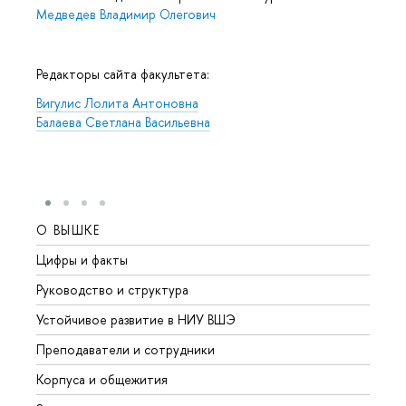
Медведев Владимир Олегович
Редакторы сайта факультета:
Вигулис Лолита Антоновна
Балаева Светлана Васильевна
О ВЫШКЕ
ОБР
Цифры и факты
Лице
Руководство и структура
Довуз
Устойчивое развитие в НИУ ВШЭ
Олим
Преподаватели и сотрудники
Прием
Корпуса и общежития
Вышк