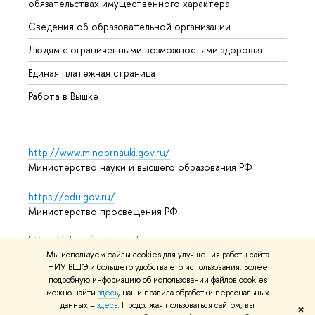
обязательствах имущественного характера
Образ
Сведения об образовательной организации
Обрат
Людям с ограниченными возможностями здоровья
Единая платежная страница
Работа в Вышке
http://www.minobrnauki.gov.ru/
Министерство науки и высшего образования РФ
https://edu.gov.ru/
Министерство просвещения РФ
https://elearning.hse.ru/mooc
Массовые открытые онлайн-курсы
Мы используем файлы cookies для улучшения работы сайта
НИУ ВШЭ и большего удобства его использования. Более
подробную информацию об использовании файлов cookies
можно найти
здесь
, наши правила обработки персональных
данных –
здесь
. Продолжая пользоваться сайтом, вы
© НИУ ВШЭ 1993–2026
Адреса и контакты
Условия
✖