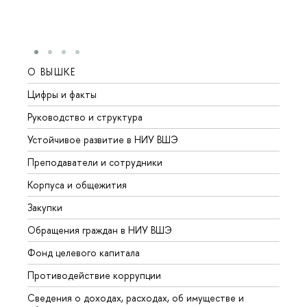
О ВЫШКЕ
ОБР
Цифры и факты
Лице
Руководство и структура
Довуз
Устойчивое развитие в НИУ ВШЭ
Олим
Преподаватели и сотрудники
Прием
Корпуса и общежития
Вышк
Закупки
Прием
Обращения граждан в НИУ ВШЭ
Аспир
Фонд целевого капитала
Допол
Противодействие коррупции
Центр
Сведения о доходах, расходах, об имуществе и
Бизне