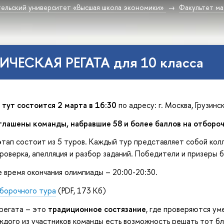
ельский университет «Высшая школа экономики»
Факультет м
ЧЕСКАЯ РЕГАТА для 10 класса
тут состоится 2 марта в 16:30
по адресу: г. Москва, Грузински
глашены команды, набравшие 58 и более баллов на отборо
тап состоит из 5 туров. Каждый тур представляет собой кол
роверка, апелляция и разбор заданий. Победители и призеры 
время окончания олимпиады – 20:00-20:30.
тборочного тура
(PDF, 173 Кб)
регата – это
традиционное состязание
, где проверяются ум
ждого из участников команды есть возможность решать тот бл