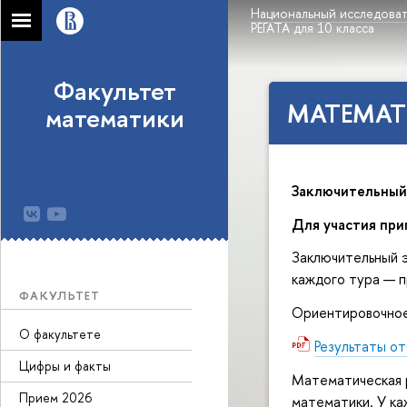
Национальный исследоват
РЕГАТА для 10 класса
Факультет
МАТЕМАТИ
математики
Заключительный 
Для участия при
Заключительный э
каждого тура — п
ФАКУЛЬТЕТ
Ориентировочное 
О факультете
Результаты о
Цифры и факты
Математическая 
Прием 2026
математики. У ка