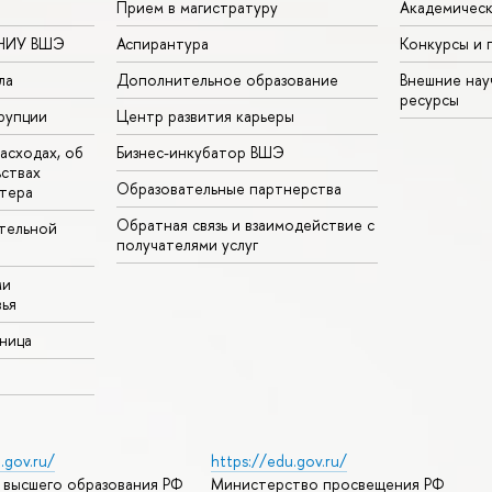
Прием в магистратуру
Академическ
 НИУ ВШЭ
Аспирантура
Конкурсы и 
ла
Дополнительное образование
Внешние на
ресурсы
рупции
Центр развития карьеры
асходах, об
Бизнес-инкубатор ВШЭ
ьствах
Образовательные партнерства
тера
Обратная связь и взаимодействие с
тельной
получателями услуг
ми
ья
аница
.gov.ru/
https://edu.gov.ru/
 высшего образования РФ
Министерство просвещения РФ