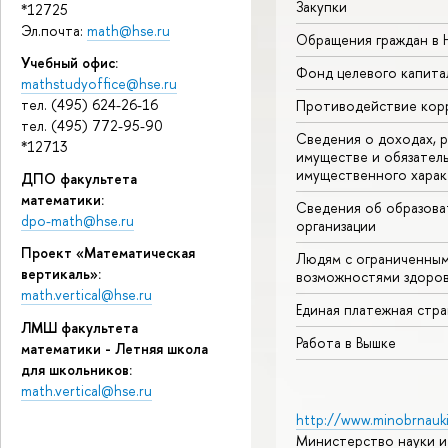
Закупки
*12725
Эл.почта:
math@hse.ru
Обращения граждан в
Учебный офис:
Фонд целевого капита
mathstudyoffice@hse.ru
тел. (495) 624-26-16
Противодействие кор
тел. (495) 772-95-90
Сведения о доходах, р
*12713
имуществе и обязател
имущественного харак
ДПО факультета
математики:
Сведения об образова
dpo-math@hse.ru
организации
Проект «Математическая
Людям с ограниченны
вертикаль»:
возможностями здоров
math.vertical@hse.ru
Единая платежная стр
ЛМШ факультета
Работа в Вышке
математики - Летняя школа
для школьников:
math.vertical@hse.ru
http://www.minobrnauki
Министерство науки и