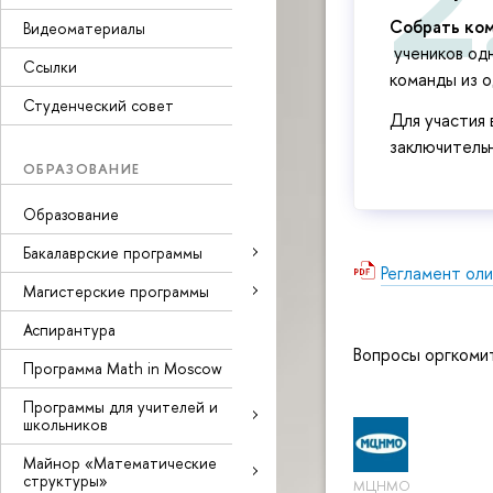
Собрать ком
Видеоматериалы
учеников одн
Ссылки
команды из о
Студенческий совет
Для участия
заключительн
ОБРАЗОВАНИЕ
Образование
Бакалаврские программы
Регламент ол
Магистерские программы
Аспирантура
Вопросы оргкоми
Программа Math in Moscow
Программы для учителей и
школьников
Майнор «Математические
структуры»
МЦНМО