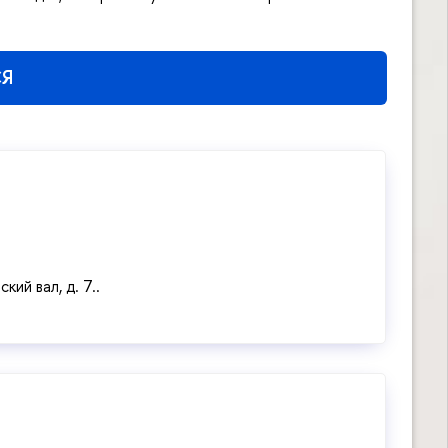
СЯ
кий вал, д. 7..