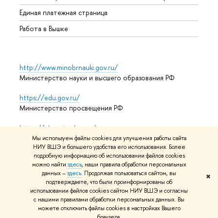
Единая платежная страница
Работа в Вышке
http://www.minobrnauki.gov.ru/
Министерство науки и высшего образования РФ
https://edu.gov.ru/
Министерство просвещения РФ
https://elearning.hse.ru/mooc
Массовые открытые онлайн-курсы
Мы используем файлы cookies для улучшения работы сайта
НИУ ВШЭ и большего удобства его использования. Более
подробную информацию об использовании файлов cookies
можно найти
здесь
, наши правила обработки персональных
© НИУ ВШЭ 1993–2026
Адреса и контакты
Условия
данных –
здесь
. Продолжая пользоваться сайтом, вы
✖
подтверждаете, что были проинформированы об
использования материалов
Политика конфиденциальности
использовании файлов cookies сайтом НИУ ВШЭ и согласны
Карта сайта
с нашими правилами обработки персональных данных. Вы
можете отключить файлы cookies в настройках Вашего
Редактору
браузера.