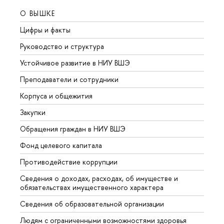
О ВЫШКЕ
ОБР
Цифры и факты
Лице
Руководство и структура
Довуз
Устойчивое развитие в НИУ ВШЭ
Олим
Преподаватели и сотрудники
Прием
Корпуса и общежития
Вышк
Закупки
Прием
Обращения граждан в НИУ ВШЭ
Аспир
Фонд целевого капитала
Допол
Противодействие коррупции
Центр
Сведения о доходах, расходах, об имуществе и
Бизне
обязательствах имущественного характера
Образ
Сведения об образовательной организации
Обрат
Людям с ограниченными возможностями здоровья