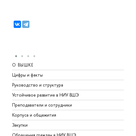
О ВЫШКЕ
ОБР
Цифры и факты
Лице
Руководство и структура
Довуз
Устойчивое развитие в НИУ ВШЭ
Олим
Преподаватели и сотрудники
Прием
Корпуса и общежития
Вышк
Закупки
Прием
Обращения граждан в НИУ ВШЭ
Аспир