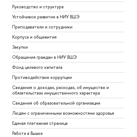
Руководство и структура
Довуз
Устойчивое развитие в НИУ ВШЭ
Олим
Преподаватели и сотрудники
Прием
Корпуса и общежития
Вышк
Закупки
Прием
Обращения граждан в НИУ ВШЭ
Аспир
Фонд целевого капитала
Допол
Противодействие коррупции
Центр
Сведения о доходах, расходах, об имуществе и
Бизне
обязательствах имущественного характера
Образ
Сведения об образовательной организации
Обрат
Людям с ограниченными возможностями здоровья
Единая платежная страница
Работа в Вышке