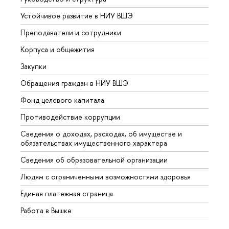
Устойчивое развитие в НИУ ВШЭ
Олим
Преподаватели и сотрудники
Прием
Корпуса и общежития
Вышк
Закупки
Прием
Обращения граждан в НИУ ВШЭ
Аспир
Фонд целевого капитала
Допол
Противодействие коррупции
Центр
Сведения о доходах, расходах, об имуществе и
Бизне
обязательствах имущественного характера
Образ
Сведения об образовательной организации
Обрат
Людям с ограниченными возможностями здоровья
Единая платежная страница
Работа в Вышке