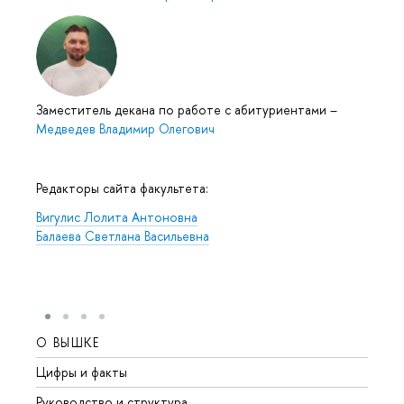
Заместитель декана по работе с абитуриентами
–
Медведев Владимир Олегович
Редакторы сайта факультета:
Вигулис Лолита Антоновна
Балаева Светлана Васильевна
О ВЫШКЕ
ОБР
Цифры и факты
Лице
Руководство и структура
Довуз