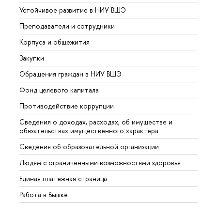
Устойчивое развитие в НИУ ВШЭ
Олим
Преподаватели и сотрудники
Прием
Корпуса и общежития
Вышк
Закупки
Прием
Обращения граждан в НИУ ВШЭ
Аспир
Фонд целевого капитала
Допол
Противодействие коррупции
Центр
Сведения о доходах, расходах, об имуществе и
Бизне
обязательствах имущественного характера
Образ
Сведения об образовательной организации
Обрат
Людям с ограниченными возможностями здоровья
Единая платежная страница
Работа в Вышке