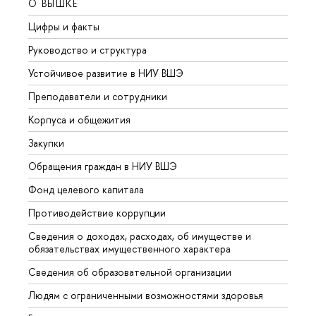
О ВЫШКЕ
ОБР
Цифры и факты
Лице
Руководство и структура
Довуз
Устойчивое развитие в НИУ ВШЭ
Олим
Преподаватели и сотрудники
Прием
Корпуса и общежития
Вышк
Закупки
Прием
Обращения граждан в НИУ ВШЭ
Аспир
Фонд целевого капитала
Допол
Противодействие коррупции
Центр
Сведения о доходах, расходах, об имуществе и
Бизне
обязательствах имущественного характера
Образ
Сведения об образовательной организации
Обрат
Людям с ограниченными возможностями здоровья