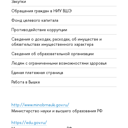
Закупки
Прием
Обращения граждан в НИУ ВШЭ
Аспир
Фонд целевого капитала
Допол
Противодействие коррупции
Центр
Сведения о доходах, расходах, об имуществе и
Бизне
обязательствах имущественного характера
Образ
Сведения об образовательной организации
Обрат
Людям с ограниченными возможностями здоровья
Единая платежная страница
Работа в Вышке
http://www.minobrnauki.gov.ru/
Министерство науки и высшего образования РФ
https://edu.gov.ru/