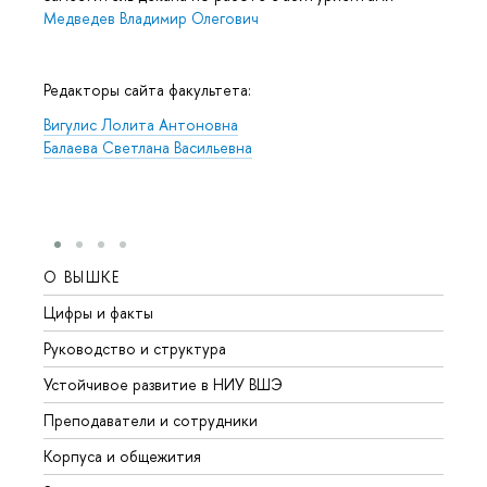
Медведев Владимир Олегович
Редакторы сайта факультета:
игулис Лолита Антоновна
Балаева Светлана Васильевна
О ВЫШКЕ
ОБР
Цифры и факты
Лице
Руководство и структура
Довуз
Устойчивое развитие в НИУ ВШЭ
Олим
Преподаватели и сотрудники
Прием
Корпуса и общежития
ышка