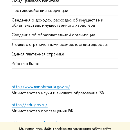
Фонд целевого капитала
Допол
Противодействие коррупции
Центр
Сведения о доходах, расходах, об имуществе и
Бизне
обязательствах имущественного характера
Образ
Сведения об образовательной организации
Обрат
Людям с ограниченными возможностями здоровья
Единая платежная страница
Работа в Вышке
http://www.minobrnauki.gov.ru/
Министерство науки и высшего образования РФ
https://edu.gov.ru/
Министерство просвещения РФ
https://elearning.hse.ru/mooc
Массовые открытые онлайн-курсы
Мы используем файлы cookies для улучшения работы сайта