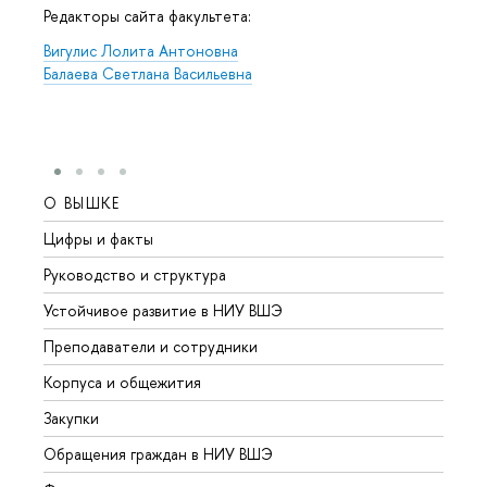
Редакторы сайта факультета:
игулис Лолита Антоновна
Балаева Светлана Васильевна
О ВЫШКЕ
ОБР
Цифры и факты
Лице
Руководство и структура
Довуз
Устойчивое развитие в НИУ ВШЭ
Олим
Преподаватели и сотрудники
Прием
Корпуса и общежития
ышка
Закупки
Прием
Обращения граждан в НИУ ВШЭ
Аспир