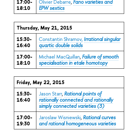
17:00-
Olivier Debarre
,
Fano varieties and
18:10
EPW sextics
Thursday, May 21, 2015
15:30-
Constantin Shramov,
Irrational singular
16:40
quartic double solids
17:00-
Michael
MacQuillan
,
Failure of smooth
18:10
specialisation in etale homotopy
Friday, May 22, 2015
15:30-
Jason Starr
,
Rational points of
16:40
rationally connected and rationally
simply connected varieties (3)
17:00-
Jaroslaw Wisniewski
,
Rational curves
19:30
and rational homogeneous varieties