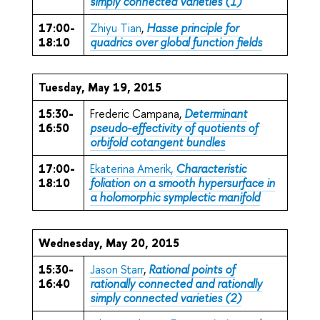
simply connected varieties (1)
17:00-
Zhiyu Tian
,
Hasse principle for
18:10
quadrics over global function fields
Tuesday, May 19, 2015
15:30-
Frederic Campana,
Determinant
16:50
pseudo-effectivity of quotients of
orbifold cotangent bundles
17:00-
Ekaterina Amerik,
Characteristic
18:10
foliation on a smooth hypersurface in
a holomorphic symplectic manifold
Wednesday, May 20, 2015
15:30-
Jason Starr
,
Rational points of
16:40
rationally connected and rationally
simply connected varieties (2)