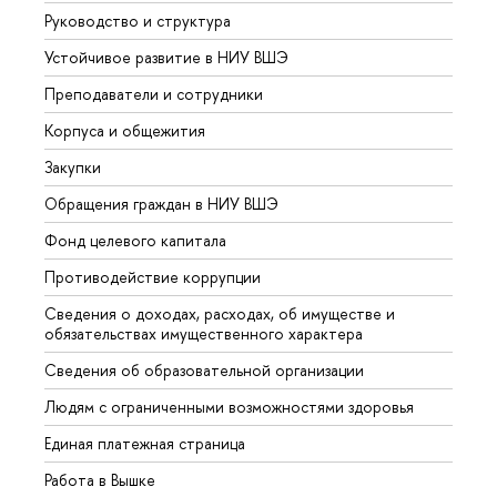
Руководство и структура
Довуз
Устойчивое развитие в НИУ ВШЭ
Олим
Преподаватели и сотрудники
Прием
Корпуса и общежития
Вышк
Закупки
Прием
Обращения граждан в НИУ ВШЭ
Аспир
Фонд целевого капитала
Допол
Противодействие коррупции
Центр
Сведения о доходах, расходах, об имуществе и
Бизне
обязательствах имущественного характера
Образ
Сведения об образовательной организации
Обрат
Людям с ограниченными возможностями здоровья
Единая платежная страница
Работа в Вышке