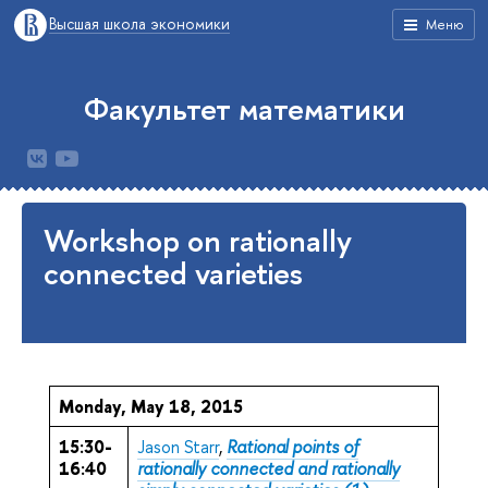
Высшая школа экономики
Меню
Факультет математики
Workshop on rationally
connected varieties
Monday, May 18, 2015
15:30-
Jason Starr
,
Rational points of
16:40
rationally connected and rationally