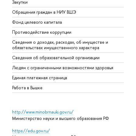
Закупки
Прием
Обращения граждан в НИУ ВШЭ
Аспир
Фонд целевого капитала
Допол
Противодействие коррупции
Центр
Сведения о доходах, расходах, об имуществе и
Бизне
обязательствах имущественного характера
Образ
Сведения об образовательной организации
Обрат
Людям с ограниченными возможностями здоровья
Единая платежная страница
Работа в Вышке
http://www.minobrnauki.gov.ru/
Министерство науки и высшего образования РФ
https://edu.gov.ru/