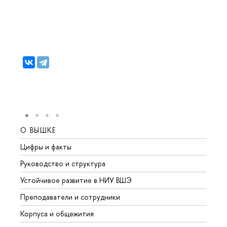
О ВЫШКЕ
ОБР
Цифры и факты
Лице
Руководство и структура
Довуз
Устойчивое развитие в НИУ ВШЭ
Олим
Преподаватели и сотрудники
Прием
Корпуса и общежития
Вышк