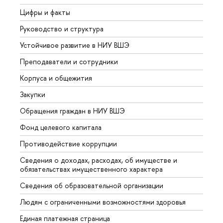
Цифры и факты
Лице
Руководство и структура
Довуз
Устойчивое развитие в НИУ ВШЭ
Олим
Преподаватели и сотрудники
Прием
Корпуса и общежития
Вышк
Закупки
Прием
Обращения граждан в НИУ ВШЭ
Аспир
Фонд целевого капитала
Допол
Противодействие коррупции
Центр
Сведения о доходах, расходах, об имуществе и
Бизне
обязательствах имущественного характера
Образ
Сведения об образовательной организации
Обрат
Людям с ограниченными возможностями здоровья
Единая платежная страница