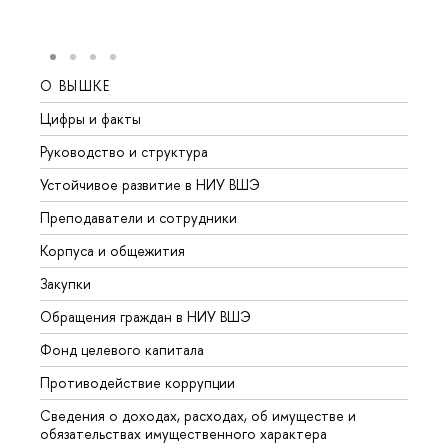
О ВЫШКЕ
ОБР
Цифры и факты
Лице
Руководство и структура
Довуз
Устойчивое развитие в НИУ ВШЭ
Олим
Преподаватели и сотрудники
Прием
Корпуса и общежития
Вышк
Закупки
Прием
Обращения граждан в НИУ ВШЭ
Аспир
Фонд целевого капитала
Допол
Противодействие коррупции
Центр
Сведения о доходах, расходах, об имуществе и
Бизне
обязательствах имущественного характера