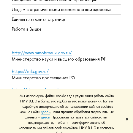
Обрат
Людям с ограниченными возможностями здоровья
Единая платежная страница
Работа в Вышке
http://www.minobrnauki.gov.ru/
Министерство науки и высшего образования РФ
https://edu.gov.ru/
Министерство просвещения РФ
https://elearning.hse.ru/mooc
Массовые открытые онлайн-курсы
Мы используем файлы cookies для улучшения работы сайта
НИУ ВШЭ и большего удобства его использования. Более
подробную информацию об использовании файлов cookies
можно найти
здесь
, наши правила обработки персональных
данных –
здесь
. Продолжая пользоваться сайтом, вы
© НИУ ВШЭ 1993–2026
Адреса и контакты
Условия
✖
подтверждаете, что были проинформированы об
использования материалов
Политика конфиденциальности
использовании файлов cookies сайтом НИУ ВШЭ и согласны
Карта сайта