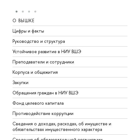
О ВЫШКЕ
ОБР
Цифры и факты
Лице
Руководство и структура
Довуз
Устойчивое развитие в НИУ ВШЭ
Олим
Преподаватели и сотрудники
Прием
Корпуса и общежития
Вышк
Закупки
Прием
Обращения граждан в НИУ ВШЭ
Аспир
Фонд целевого капитала
Допол
Противодействие коррупции
Центр
Сведения о доходах, расходах, об имуществе и
Бизне
обязательствах имущественного характера
Образ
Сведения об образовательной организации