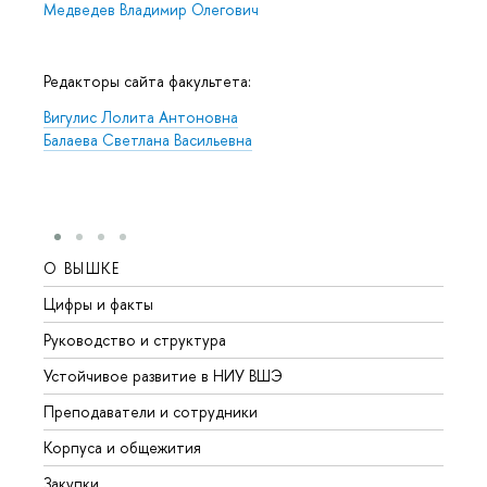
Медведев Владимир Олегович
Редакторы сайта факультета:
Вигулис Лолита Антоновна
Балаева Светлана Васильевна
О ВЫШКЕ
ОБР
Цифры и факты
Лице
Руководство и структура
Довуз
Устойчивое развитие в НИУ ВШЭ
Олим
Преподаватели и сотрудники
Прием
Корпуса и общежития
Вышк
Закупки
Прием