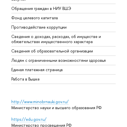
Обращения граждан в НИУ ВШЭ
Аспир
Фонд целевого капитала
Допол
Противодействие коррупции
Центр
Сведения о доходах, расходах, об имуществе и
Бизне
обязательствах имущественного характера
Образ
Сведения об образовательной организации
Обрат
Людям с ограниченными возможностями здоровья
Единая платежная страница
Работа в Вышке
http://www.minobrnauki.gov.ru/
Министерство науки и высшего образования РФ
https://edu.gov.ru/
Министерство просвещения РФ