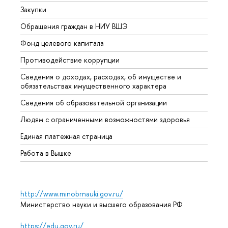
Закупки
Прием
Обращения граждан в НИУ ВШЭ
Аспир
Фонд целевого капитала
Допол
Противодействие коррупции
Центр
Сведения о доходах, расходах, об имуществе и
Бизне
обязательствах имущественного характера
Образ
Сведения об образовательной организации
Обрат
Людям с ограниченными возможностями здоровья
Единая платежная страница
Работа в Вышке
http://www.minobrnauki.gov.ru/
Министерство науки и высшего образования РФ
https://edu.gov.ru/