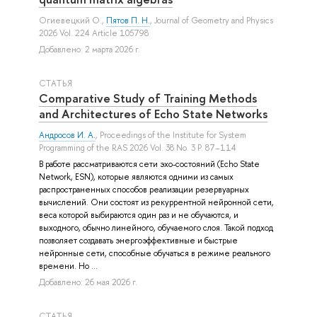
Огиевецкий О.
,
Пятов П. Н.
, Journal of Geometry and Physics
2026 Vol. 224 Article 105798
Добавлено: 2 марта 2026 г.
СТАТЬЯ
Comparative Study of Training Methods
and Architectures of Echo State Networks
Андросов И. А.
, Proceedings of the Institute for System
Programming of the RAS 2026 Vol. 38 No. 3 P. 87–114
В работе рассматриваются сети эхо-состояний (Echo State
Network, ESN), которые являются одними из самых
распространенных способов реализации резервуарных
вычислений. Они состоят из рекуррентной нейронной сети,
веса которой выбираются один раз и не обучаются, и
выходного, обычно линейного, обучаемого слоя. Такой подход
позволяет создавать энергоэффективные и быстрые
нейронные сети, способные обучаться в режиме реального
времени. Но ...
Добавлено: 26 мая 2026 г.
СТАТЬЯ