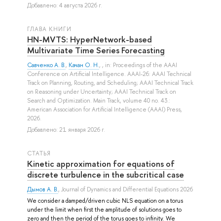
Добавлено: 4 августа 2026 г.
ГЛАВА КНИГИ
HN-MVTS: HyperNetwork-based
Multivariate Time Series Forecasting
Савченко А. В.
,
Качан О. Н.
, , in: Proceedings of the AAAI
Conference on Artificial Intelligence. AAAI-26: AAAI Technical
Track on Planning, Routing, and Scheduling; AAAI Technical Track
on Reasoning under Uncertainty; AAAI Technical Track on
Search and Optimization. Main Track, volume 40 no. 43.:
American Association for Artificial Intelligence (AAAI) Press,
2026.
Добавлено: 21 января 2026 г.
СТАТЬЯ
Kinetic approximation for equations of
discrete turbulence in the subcritical case
Дымов А. В.
, Journal of Dynamics and Differential Equations 2026
We consider a damped/driven cubic NLS equation on a torus
under the limit when first the amplitude of solutions goes to
zero and then the period of the torus goes to infinity. We