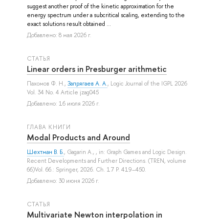
suggest another proof of the kinetic approximation for the
energy spectrum under a subcritical scaling, extending to the
exact solutions result obtained ...
Добавлено: 8 мая 2026 г.
СТАТЬЯ
Linear orders in Presburger arithmetic
Пахомов Ф. Н.
,
Запрягаев А. А.
, Logic Journal of the IGPL 2026
Vol. 34 No. 4 Article jzag045
Добавлено: 16 июля 2026 г.
ГЛАВА КНИГИ
Modal Products and Around
Шехтман В. Б.
,
Gagarin A.
, , in: Graph Games and Logic Design.
Recent Developments and Further Directions. (TREN, volume
66)Vol. 66.: Springer, 2026. Ch. 17 P. 419–450.
Добавлено: 30 июня 2026 г.
СТАТЬЯ
Multivariate Newton interpolation in