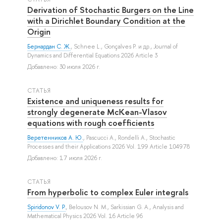
Derivation of Stochastic Burgers on the Line
with a Dirichlet Boundary Condition at the
Origin
Бернардан С. Ж.
,
Schnee L.
,
Gonçalves P.
и др.
, Journal of
Dynamics and Differential Equations 2026 Article 3
Добавлено: 30 июля 2026 г.
СТАТЬЯ
Existence and uniqueness results for
strongly degenerate McKean-Vlasov
equations with rough coefficients
Веретенников А. Ю.
,
Pascucci A.
,
Rondelli A.
, Stochastic
Processes and their Applications 2026 Vol. 199 Article 104978
Добавлено: 17 июля 2026 г.
СТАТЬЯ
From hyperbolic to complex Euler integrals
Spiridonov V. P.
,
Belousov N. M.
,
Sarkissian G. A.
, Analysis and
Mathematical Physics 2026 Vol. 16 Article 96