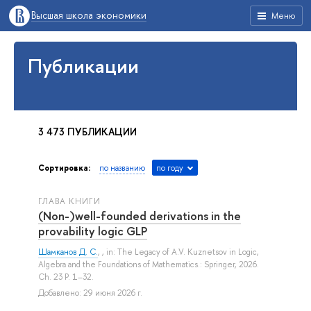
Высшая школа экономики
Меню
Публикации
3 473 ПУБЛИКАЦИИ
Сортировка:
по названию
по году
ГЛАВА КНИГИ
(Non-)well-founded derivations in the
provability logic GLP
Шамканов Д. С.
, , in: The Legacy of A.V. Kuznetsov in Logic,
Algebra and the Foundations of Mathematics.: Springer, 2026.
Ch. 23 P. 1–32.
Добавлено: 29 июня 2026 г.