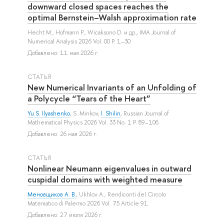
downward closed spaces reaches the
optimal Bernstein–Walsh approximation rate
Hecht M.
,
Hofmann P.
,
Wicaksono D.
и др.
, IMA Journal of
Numerical Analysis 2026 Vol. 00 P. 1–30
Добавлено: 11 мая 2026 г.
СТАТЬЯ
New Numerical Invariants of an Unfolding of
a Polycycle “Tears of the Heart”
Yu.S. Ilyashenko
,
S. Minkov
,
I. Shilin
, Russian Journal of
Mathematical Physics 2026 Vol. 33 No. 1 P. 89–106
Добавлено: 26 мая 2026 г.
СТАТЬЯ
Nonlinear Neumann eigenvalues in outward
cuspidal domains with weighted measure
Меновщиков А. В.
,
Ukhlov A.
, Rendiconti del Circolo
Matematico di Palermo 2026 Vol. 75 Article 91
Добавлено: 27 июля 2026 г.