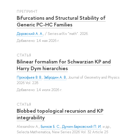
ПРЕПРИНТ
Bifurcations and Structural Stability of
Generic PC-HC Families
Доровский А. А.
, / Series arXiv "math". 2026.
Добавлено: 14 мая 2026 г.
СТАТЬЯ
Bilinear formalism for Schwarzian KP and
Harry Dym hierarchies
Прокофьев В. В.
,
Забродин А. В.
, Journal of Geometry and Physics
2026 Vol. 228
Добавлено: 14 июля 2026 г.
СТАТЬЯ
Blobbed topological recursion and KP
integrability
Alexandrov A.
,
Бычков Б. С.
,
Дунин-Барковский П. И.
и др.
,
Selecta Mathematica, New Series 2026 Vol. 32 Article 25