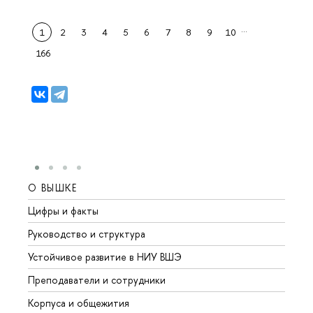
…
1
2
3
4
5
6
7
8
9
10
166
О ВЫШКЕ
ОБР
Цифры и факты
Лице
Руководство и структура
Довуз
Устойчивое развитие в НИУ ВШЭ
Олим
Преподаватели и сотрудники
Прием
Корпуса и общежития
Вышк