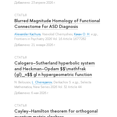
Добавлено: 23 апреля 2026 г.
СТАТЬЯ
Blurred Magnitude Homology of Functional
Connectome for ASD Diagnosis
Alexander Kachura
,
Vsevolod Chernyshev
,
Качан О. Н.
и др.
,
Frontiers in Psychiatry 2026 Vol. 16 Article 1677282
Добавлено: 21 января 2026 г.
СТАТЬЯ
Calogero–Sutherland hyperbolic system
and Heckman–Opdam $$\mathfrak
{gl}_n$$ gl n hypergeometric function
N. Belousov
,
L. Cherepanov
,
Derkachov S.
и др.
, Selecta
Mathematica, New Series 2026 Vol. 32 Article 44
Добавлено: 6 мая 2026 г.
СТАТЬЯ
Cayley–Hamilton theorem for orthogonal
quantum matrix algebras