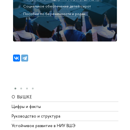
Социальное обеспечение детей-сирот
Пособие по беременности и родам
О ВЫШКЕ
ОБР
Цифры и факты
Лице
Руководство и структура
Довуз
Устойчивое развитие в НИУ ВШЭ
Олим