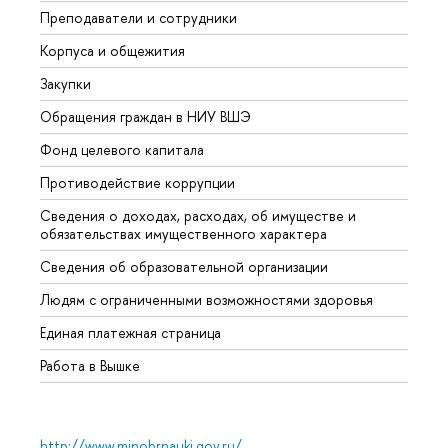
Преподаватели и сотрудники
Прием
Корпуса и общежития
Вышк
Закупки
Прием
Обращения граждан в НИУ ВШЭ
Аспир
Фонд целевого капитала
Допол
Противодействие коррупции
Центр
Сведения о доходах, расходах, об имуществе и
Бизне
обязательствах имущественного характера
Образ
Сведения об образовательной организации
Обрат
Людям с ограниченными возможностями здоровья
Единая платежная страница
Работа в Вышке
http://www.minobrnauki.gov.ru/