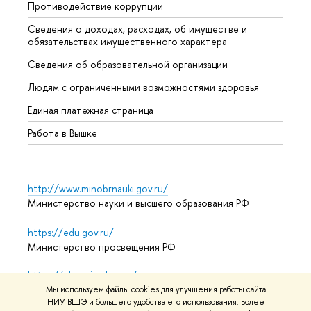
Противодействие коррупции
Центр
Сведения о доходах, расходах, об имуществе и
Бизне
обязательствах имущественного характера
Образ
Сведения об образовательной организации
Обрат
Людям с ограниченными возможностями здоровья
Единая платежная страница
Работа в Вышке
http://www.minobrnauki.gov.ru/
Министерство науки и высшего образования РФ
https://edu.gov.ru/
Министерство просвещения РФ
https://elearning.hse.ru/mooc
Массовые открытые онлайн-курсы
Мы используем файлы cookies для улучшения работы сайта
НИУ ВШЭ и большего удобства его использования. Более