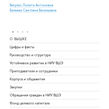
Вигулис Лолита Антоновна
Балаева Светлана Васильевна
О ВЫШКЕ
ОБР
Цифры и факты
Лице
Руководство и структура
Довуз
Устойчивое развитие в НИУ ВШЭ
Олим
Преподаватели и сотрудники
Прием
Корпуса и общежития
Вышк
Закупки
Прием
Обращения граждан в НИУ ВШЭ
Аспир
Фонд целевого капитала
Допол