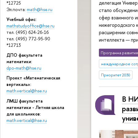
делегация Универ
*12725
Эл.почта:
math@hse.ru
стало обсуждени
сфер взаимного и
Учебный офис:
нижегородского к
mathstudyoffice@hse.ru
расширении совм
тел. (495) 624-26-16
тел. (495) 772-95-90
интеллекта — при
*12713
Программа развития
ДПО факультета
математики:
международное сот
dpo-math@hse.ru
Приоритет 2030
Проект «Математическая
вертикаль»:
math.vertical@hse.ru
В НИ
ЛМШ факультета
разв
математики - Летняя школа
для школьников:
унив
math.vertical@hse.ru