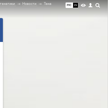
атематики
Новости
Тема
РУС
EN