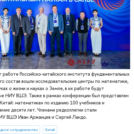
т работе Российско-китайского института фундаментальных
его состав вошли исследовательские центры по математике,
уках о жизни и науках о Земле, в их работе будут
ные НИУ ВШЭ. Также в рамках конференции был представлен
 Китай: математика» по изданию 100 учебников и
ение десяти лет. Членами редколлегии стали
ИУ ВШЭ Иван Аржанцев и Сергей Ландо.
дное сотрудничество
Китай