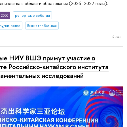
дничества в области образования (2026–2027 годы).
 2030
репортаж о событии
рудничество
Вышка глобальная
5 мая
ые НИУ ВШЭ примут участие в
те Российско-китайского института
аментальных исследований