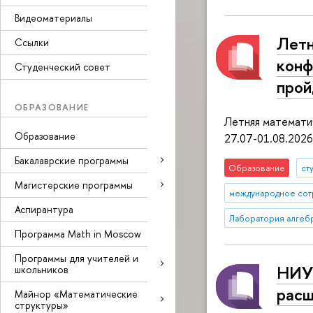
Видеоматериалы
Летн
Ссылки
конф
Студенческий совет
прой
ОБРАЗОВАНИЕ
Летняя математич
Образование
27.07-01.08.2026
Бакалаврские программы
Образование
ст
Магистерские программы
международное сот
Аспирантура
Лаборатория алгеб
Программа Math in Moscow
Программы для учителей и
НИУ 
школьников
расш
Майнор «Математические
структуры»