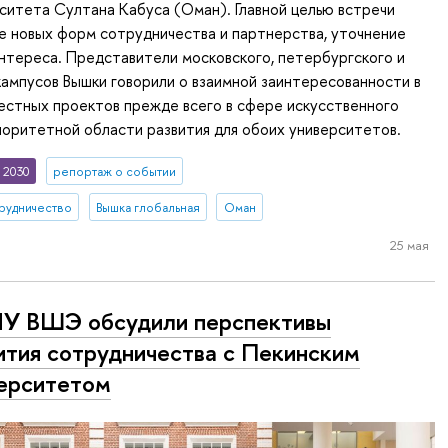
ситета Султана Кабуса (Оман). Главной целью встречи
е новых форм сотрудничества и партнерства, уточнение
нтереса. Представители московского, петербургского и
ампусов Вышки говорили о взаимной заинтересованности в
естных проектов прежде всего в сфере искусственного
оритетной области развития для обоих университетов.
 2030
репортаж о событии
рудничество
Вышка глобальная
Оман
25 мая
У ВШЭ обсудили перспективы
ития сотрудничества с Пекинским
ерситетом